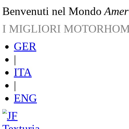
Benvenuti nel Mondo
Ameri
I MIGLIORI MOTORHO
GER
|
ITA
|
ENG